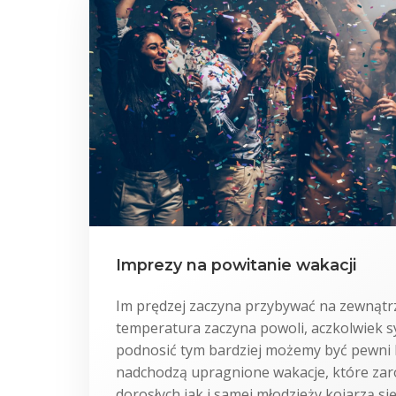
Imprezy na powitanie wakacji
Im prędzej zaczyna przybywać na zewnątrz
temperatura zaczyna powoli, aczkolwiek s
podnosić tym bardziej możemy być pewni k
nadchodzą upragnione wakacje, które za
dorosłych jak i samej młodzieży kojarzą się