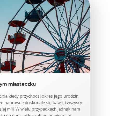
łym miasteczku
dnia kiedy przychodzi okres jego urodzin
że naprawdę doskonale się bawić i wszyscy
dziej mili. W wielu przypadkach jednak nam
u na naprawdę szalone przyjęcie, w