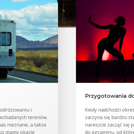
Przygotowania do
podróżowaniu i
Kiedy nadchodzi okre
niezbadanych terenów.
zaczyna się bardzo st
as nieznane, a także
nareszcie zacząć się
adko mamy okazję
do egzaminu, od które