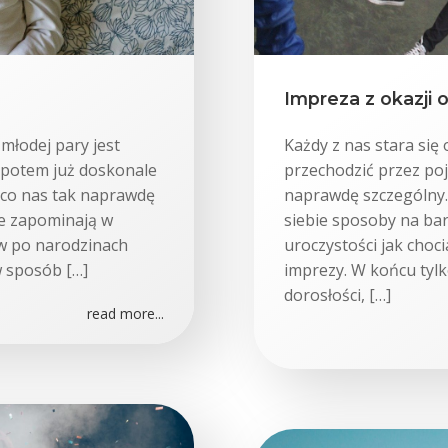
Impreza z okazji 
 młodej pary jest
Każdy z nas stara się
 potem już doskonale
przechodzić przez po
z co nas tak naprawdę
naprawdę szczególny. 
ie zapominają w
siebie sposoby na bar
w po narodzinach
uroczystości jak choc
w sposób […]
imprezy. W końcu tyl
dorosłości, […]
read more...