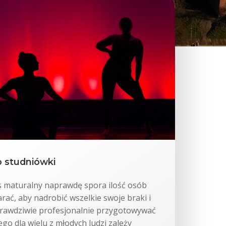
 studniówki
s maturalny naprawdę spora ilość osób
arać, aby nadrobić wszelkie swoje braki i
 prawdziwie profesjonalnie przygotowywać
go dla wielu z młodych ludzi zależy