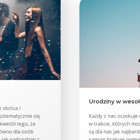
Urodziny w weso
 słońca i
ystematycznie się
Każdy z nas oczekuje 
westii tego, że
w trakcie, których mo
równo dla osób
są dla nas jak najbar
 jak najbardziej z
samym brakuje pomysł