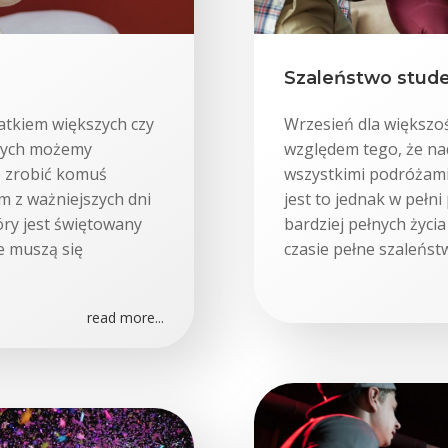
Szaleństwo stud
atkiem większych czy
Wrzesień dla większoś
órych możemy
względem tego, że nad
że zrobić komuś
wszystkimi podróżami
m z ważniejszych dni
jest to jednak w pełn
óry jest świętowany
bardziej pełnych życi
ce muszą się
czasie pełne szaleńst
read more...