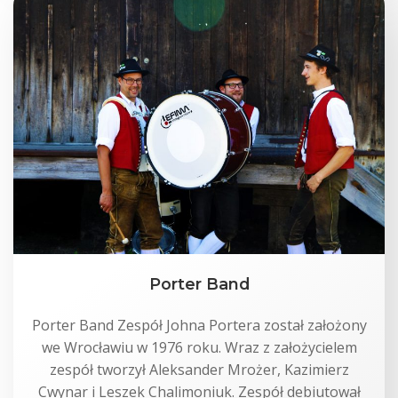
Porter Band
Porter Band Zespół Johna Portera został założony
we Wrocławiu w 1976 roku. Wraz z założycielem
zespół tworzył Aleksander Mrożer, Kazimierz
Cwynar i Leszek Chalimoniuk. Zespół debiutował