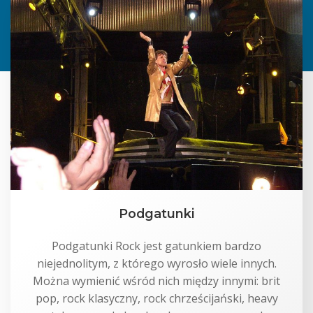
Podgatunki
Podgatunki Rock jest gatunkiem bardzo
niejednolitym, z którego wyrosło wiele innych.
Można wymienić wśród nich między innymi: brit
pop, rock klasyczny, rock chrześcijański, heavy