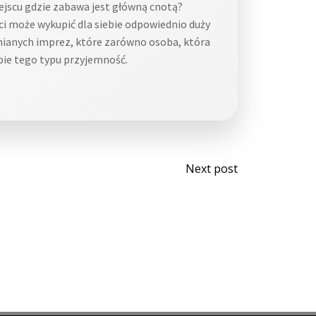
ejscu gdzie zabawa jest główną cnotą?
ci może wykupić dla siebie odpowiednio duży
mnianych imprez, które zarówno osoba, która
obie tego typu przyjemność.
Post
Next post
navigati