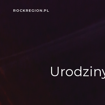
Skip
to
ROCKREGION.PL
content
Urodzin