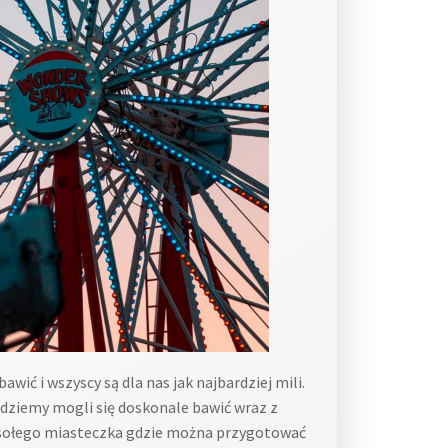
wić i wszyscy są dla nas jak najbardziej mili.
dziemy mogli się doskonale bawić wraz z
wesołego miasteczka gdzie można przygotować