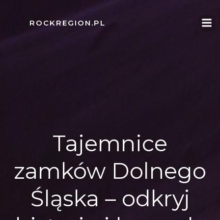
Skip
to
ROCKREGION.PL
content
Tajemnice
zamków Dolnego
Śląska – odkryj