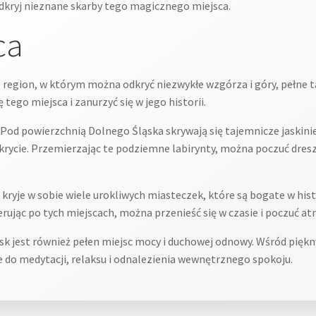
dkryj nieznane skarby tego magicznego miejsca.
ca
 region, w którym można odkryć niezwykłe wzgórza i góry, pełne t
go miejsca i zanurzyć się w jego historii.
Pod powierzchnią Dolnego Śląska skrywają się tajemnicze jaskinie
 odkrycie. Przemierzając te podziemne labirynty, można poczuć dres
 kryje w sobie wiele urokliwych miasteczek, które są bogate w his
erując po tych miejscach, można przenieść się w czasie i poczuć a
sk jest również pełen miejsc mocy i duchowej odnowy. Wśród pięk
ne do medytacji, relaksu i odnalezienia wewnętrznego spokoju.