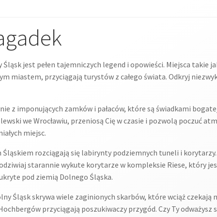
zagadek
 Śląsk jest pełen tajemniczych legend i opowieści. Miejsca takie ja
 miastem, przyciągają turystów z całego świata. Odkryj niezwykłe
ynie z imponujących zamków i pałaców, które są świadkami bogatej
lewski we Wrocławiu, przeniosą Cię w czasie i pozwolą poczuć at
niałych miejsc.
Śląskiem rozciągają się labirynty podziemnych tuneli i korytarzy
Podziwiaj starannie wykute korytarze w kompleksie Riese, który j
 ukryte pod ziemią Dolnego Śląska.
lny Śląsk skrywa wiele zaginionych skarbów, które wciąż czekają n
 Hochbergów przyciągają poszukiwaczy przygód. Czy Ty odważysz s