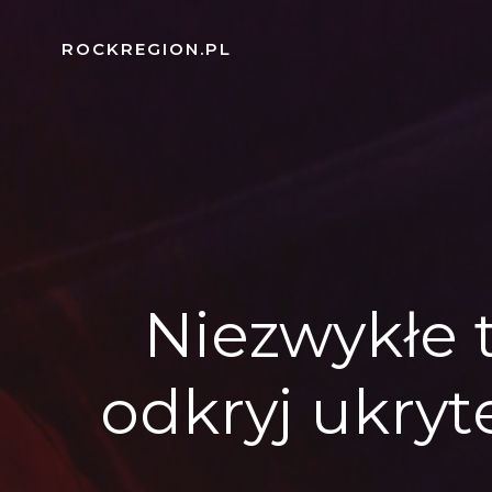
Skip
to
ROCKREGION.PL
content
Niezwykłe 
odkryj ukryt