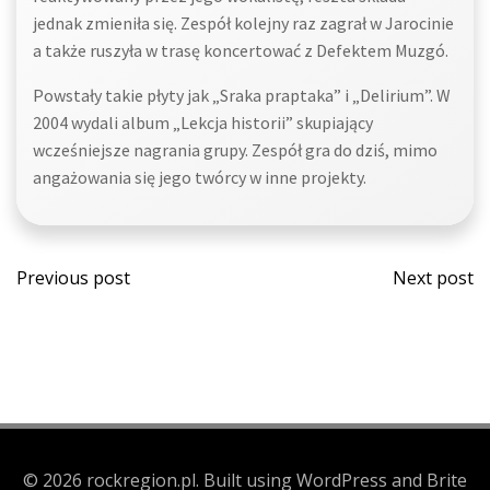
jednak zmieniła się. Zespół kolejny raz zagrał w Jarocinie
a także ruszyła w trasę koncertować z Defektem Muzgó.
Powstały takie płyty jak „Sraka praptaka” i „Delirium”. W
2004 wydali album „Lekcja historii” skupiający
wcześniejsze nagrania grupy. Zespół gra do dziś, mimo
angażowania się jego twórcy w inne projekty.
Post
Post
Previous post
Next post
navigation
navi
© 2026 rockregion.pl. Built using WordPress and Brite