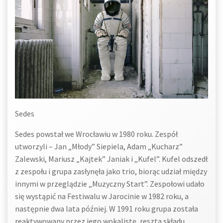
Sedes
Sedes powstał we Wrocławiu w 1980 roku. Zespół
utworzyli – Jan „Młody” Siepiela, Adam „Kucharz”
Zalewski, Mariusz „Kajtek” Janiak i „Kufel”. Kufel odszedł
z zespołu i grupa zasłynęła jako trio, biorąc udział między
innymi w przeglądzie „Muzyczny Start”. Zespołowi udało
się wystąpić na Festiwalu w Jarocinie w 1982 roku, a
następnie dwa lata później. W 1991 roku grupa została
reaktywowany przez jego wokalistę, reszta składu