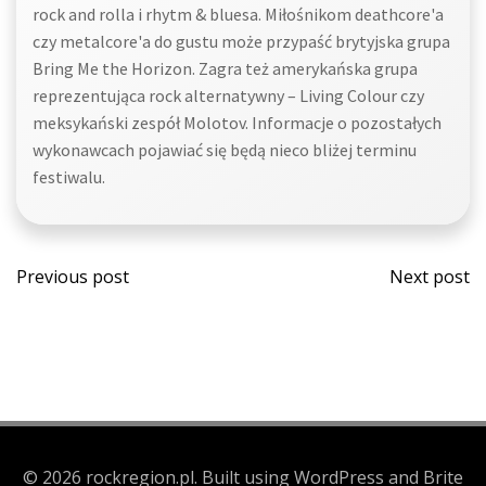
rock and rolla i rhytm & bluesa. Miłośnikom deathcore'a
czy metalcore'a do gustu może przypaść brytyjska grupa
Bring Me the Horizon. Zagra też amerykańska grupa
reprezentująca rock alternatywny – Living Colour czy
meksykański zespół Molotov. Informacje o pozostałych
wykonawcach pojawiać się będą nieco bliżej terminu
festiwalu.
Post
Post
Previous post
Next post
navigation
navi
© 2026 rockregion.pl. Built using WordPress and Brite