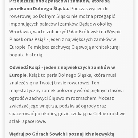
Przejeżdżaj obok pałaców i zamków, które są
perełkami Dolnego Śląska.
Podczas wycieczki
rowerowej po Dolnym Śląsku nie można przegapić
imponujących pałaców i zamków. Będąc w okolicy
Wrocławia, warto zobaczyć Pałac Królewski na Wyspie
Piasek oraz Książ - jeden z największych zamków w
Europie. Te miejsca zachwycą Cię swoją architekturą i
bogatą historią.
Odwiedź Książ - jeden z największych zamków w
Europie.
Książ to perła Dolnego Śląska, która musi
znaleźć się na Twojej trasie rowerowej. Ten
majestatyczny zamek położony wśród pięknych lasów i
ogrodów zachwyci Cię swoim rozmachem. Możesz
zwiedzać jego wnętrza, podziwiać ogrody oraz
spacerować po okolicy, gdzie czekają na Ciebie urokliwe
szlaki spacerowe.
Wędruj po Górach Sowich i poznaj ich niezwykłą