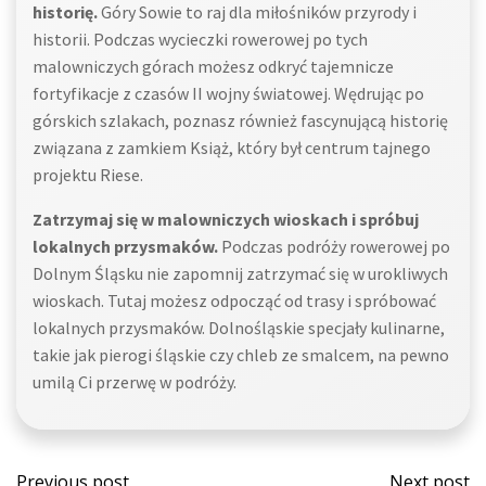
historię.
Góry Sowie to raj dla miłośników przyrody i
historii. Podczas wycieczki rowerowej po tych
malowniczych górach możesz odkryć tajemnicze
fortyfikacje z czasów II wojny światowej. Wędrując po
górskich szlakach, poznasz również fascynującą historię
związana z zamkiem Książ, który był centrum tajnego
projektu Riese.
Zatrzymaj się w malowniczych wioskach i spróbuj
lokalnych przysmaków.
Podczas podróży rowerowej po
Dolnym Śląsku nie zapomnij zatrzymać się w urokliwych
wioskach. Tutaj możesz odpocząć od trasy i spróbować
lokalnych przysmaków. Dolnośląskie specjały kulinarne,
takie jak pierogi śląskie czy chleb ze smalcem, na pewno
umilą Ci przerwę w podróży.
Post
Post
Previous post
Next post