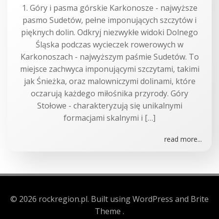
1. Góry i pasma górskie Karkonosze - najwyższe
pasmo Sudetów, pełne imponujących szczytów i
pięknych dolin. Odkryj niezwykłe widoki Dolnego
Śląska podczas wycieczek rowerowych w
Karkonoszach - najwyższym paśmie Sudetów. To
miejsce zachwyca imponującymi szczytami, takimi
jak Śnieżka, oraz malowniczymi dolinami, które
oczarują każdego miłośnika przyrody. Góry
Stołowe - charakteryzują się unikalnymi
formacjami skalnymi i […]
read more...
© 2026 rockregion.pl. Built using WordPress and Brite
Theme .