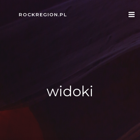
Skip
to
ROCKREGION.PL
content
widoki