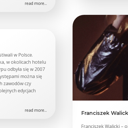
read more...
tiwali w Polsce.
a, w okolicach hotelu
ypu odbyła się w 2007
występami można się
ch zawodów czy
lejnych edycjach
read more...
Franciszek Walicki
Franciszek Walicki – o