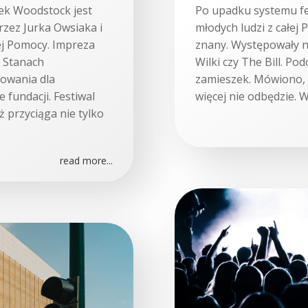
ek Woodstock jest
Po upadku systemu fe
zez Jurka Owsiaka i
młodych ludzi z całej 
ej Pomocy. Impreza
znany. Występowały na
w Stanach
Wilki czy The Bill. Po
kowania dla
zamieszek. Mówiono, ż
fundacji. Festiwal
więcej nie odbędzie. 
ż przyciąga nie tylko
read more...