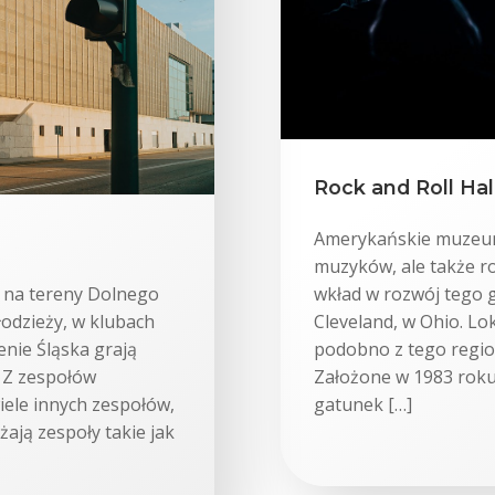
Rock and Roll Ha
Amerykańskie muzeum 
muzyków, ale także ro
ę na tereny Dolnego
wkład w rozwój tego 
odzieży, w klubach
Cleveland, w Ohio. Lok
enie Śląska grają
podobno z tego regio
. Z zespołów
Założone w 1983 roku
wiele innych zespołów,
gatunek […]
dżają zespoły takie jak