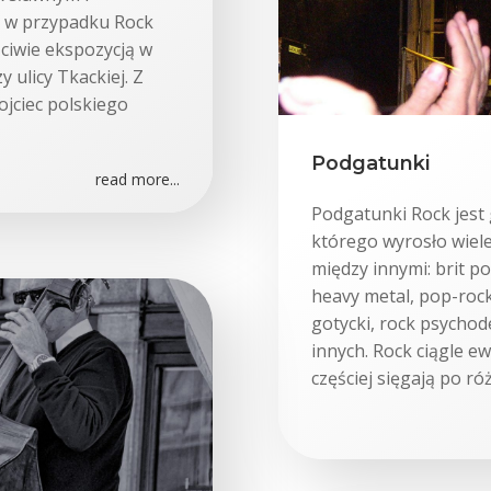
ak w przypadku Rock
ściwie ekspozycją w
 ulicy Tkackiej. Z
ojciec polskiego
Podgatunki
read more...
Podgatunki Rock jest 
którego wyrosło wiel
między innymi: brit po
heavy metal, pop-rock
gotycki, rock psychode
innych. Rock ciągle e
częściej sięgają po ró