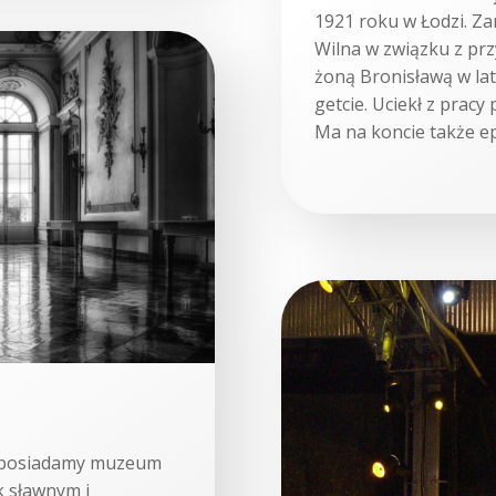
1921 roku w Łodzi. Za
Wilna w związku z pr
żoną Bronisławą w la
getcie. Uciekł z pracy
Ma na koncie także e
e posiadamy muzeum
k sławnym i