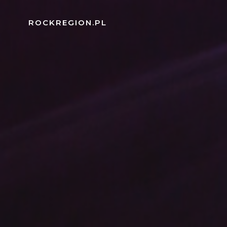
Skip
to
ROCKREGION.PL
content