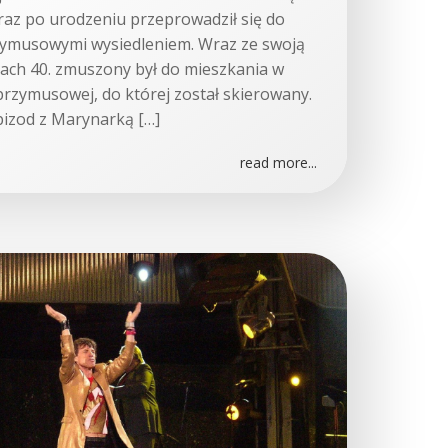
raz po urodzeniu przeprowadził się do
zymusowymi wysiedleniem. Wraz ze swoją
tach 40. zmuszony był do mieszkania w
 przymusowej, do której został skierowany.
pizod z Marynarką […]
read more...