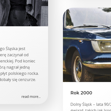
o Śląska jest
erę zaczynał od
enckiej. Pod koniec
tórą nagrał jedną
płyt polskiego rocka.
obały się cenzurze.
Rok 2000
read more...
Dolny Śląsk – lata 90
gwiazd, takich jak Ir