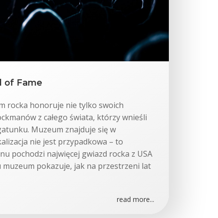
ll of Fame
rocka honoruje nie tylko swoich
ckmanów z całego świata, którzy wnieśli
gatunku. Muzeum znajduje się w
alizacja nie jest przypadkowa – to
nu pochodzi najwięcej gwiazd rocka z USA
 muzeum pokazuje, jak na przestrzeni lat
read more...