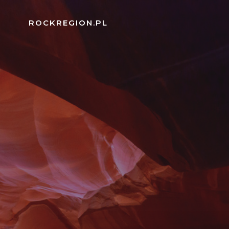
Skip
to
ROCKREGION.PL
content