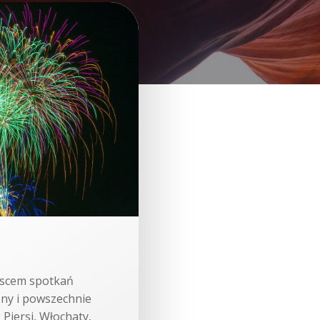
jscem spotkań
iony i powszechnie
Piersi, Włochaty,