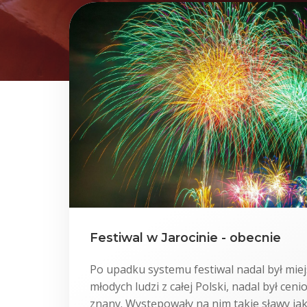
Festiwal w Jarocinie - obecnie
Po upadku systemu festiwal nadal był mie
młodych ludzi z całej Polski, nadal był cen
znany. Występowały na nim takie sławy jak 